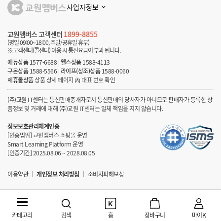
사업자정보
교원멤버스 고객센터
1899-8855
(평일 09:00~18:00, 주말/공휴일 휴무)
※고객센터(콜센터) 이용 시 통신요금이 부과 됩니다.
에듀상품
1577-6688
|
웰스상품
1588-4113
구몬상품
1588-5566
|
라이프(상조)상품
1588-0060
제휴몰상품
상품 상세 페이지 內 대표 번호 확인
(주)교원 IT센터는 통신판매중개자로서 통신판매의 당사자가 아니므로 판매자가 등록한 상
품정보 및 거래에 대해 (주)교원 IT센터는 일체 책임을 지지 않습니다.
정보보호관리체계인증
[인증범위] 교원멤버스 쇼핑몰 운영
Smart Learning Platform 운영
[인증기간] 2025.08.06 ~ 2028.08.05
이용약관
개인정보 처리방침
소비자피해보상
카테고리
검색
홈
장바구니
마이K