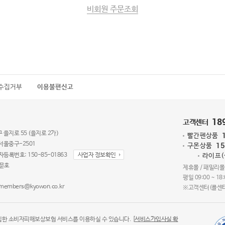
비회원 주문조회
수집거부
이용불편신고
18
고객센터
 을지로 55 (을지로 2가)
빨간펜상품
15
서울중구-2501
구몬상품
자등록번호: 150-85-01863
사업자 정보확인
라이프
손문호
제휴몰 / 패밀리몰
평일 09:00 ~ 18
kmembers@kyowon.co.kr
※고객센터(콜센터
입한 소비자피해보상보험 서비스를 이용하실 수 있습니다. [
서비스가입사실 확