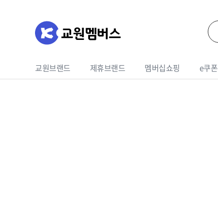
교원브랜드
제휴브랜드
멤버십쇼핑
e쿠폰
가전
영상가전
식품
청소기
여행상품권
영업e쿠폰
교육상품
드롱기
생활가전
기프티콘
홈쎄라
라이프
세라잼
상품권
휴대폰
여행
웰스패키지
호텔
인터넷
렌터
생활/주방용품
냉장고
건강/의료용품
세탁/건조기
디지털/컴퓨터
계절가전
스포츠/레저/자동차
주방가전
가구/인테리어
이미용가전